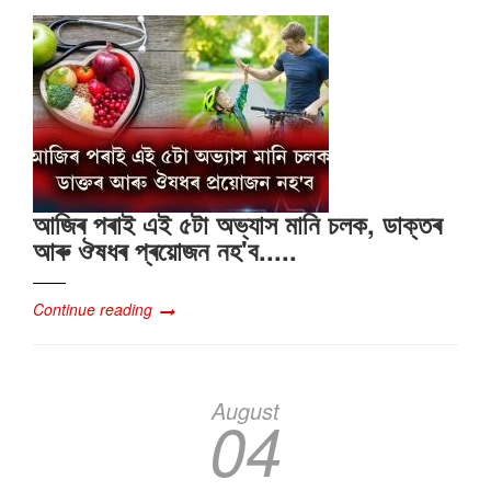
আজিৰ পৰাই এই ৫টা অভ্যাস মানি চলক, ডাক্তৰ
আৰু ঔষধৰ প্ৰয়োজন নহ'ব.....
Continue reading
August
04