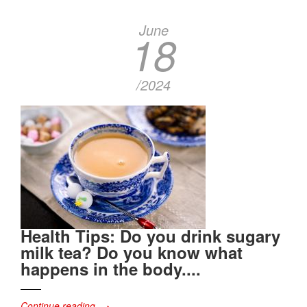
June
18
/2024
Health Tips: Do you drink sugary
milk tea? Do you know what
happens in the body....
Continue reading