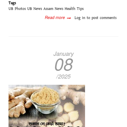
Tags
UB Photos
UB News
Assam News
Health Tips
Read more
about
Log in
to post comments
দৃষ্টিশক্তি
ভালে
ৰাখিবলৈ
কি
কি
ড্ৰাইফুড
January
08
খাব
লাগে?
জানো
আহক....
/2025