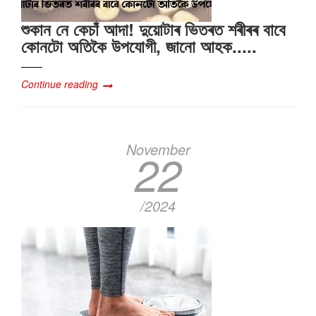
শুকান নে কেচাঁ আদা! দুয়োটাৰ ভিতৰত শৰীৰৰ বাবে
কোনটো অতিকৈ উপযোগী, জানো আহক.....
Continue reading
November
22
/2024