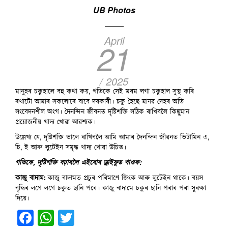
UB Photos
April
21
/ 2025
মানুহৰ চকুহালে বহু কথা কয়, গতিকে সেই মৰম লগা চকুহাল সুস্থ কৰি
ৰখাটো আমাৰ সকলোৰে বাবে দৰকাৰী। চকু হৈছে মানৱ দেহৰ অতি
সংবেদনশীল অংগ। দৈনন্দিন জীবনত দৃষ্টিশক্তি সঠিক ৰাখিবলৈ কিছুমান
প্রয়োজনীয় খাদ্য খোৱা আৱশ্যক।
উল্লেখ্য যে, দৃষ্টিশক্তি ভালে ৰাখিবলৈ আমি আমাৰ দৈনন্দিন জীৱনত ভিটামিন এ,
চি, ই আৰু লুটেইন সমৃদ্ধ খাদ্য খোৱা উচিত।
গতিকে, দৃষ্টিশক্তি বঢ়াবলৈ এইবোৰ ড্ৰাইফুড খাওক:
কাজু বাদাম:
কাজু বাদামত প্ৰচুৰ পৰিমাণে জিংক আৰু লুটেইন থাকে। বয়স
বৃদ্ধিৰ লগে লগে চকুত ছানি পৰে। কাজু বাদামে চকুৰ ছানি পৰাৰ পৰা সুৰক্ষা
দিয়ে।
Facebook
WhatsApp
Twitter