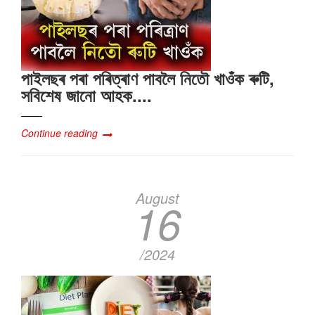
পাইলছৰ পৰা পৰিত্ৰাণ পাবলৈ নিতৌ খাওঁক ৰুটি,
সবিশেষ জানো আহক....
Continue reading
August
16
/2024