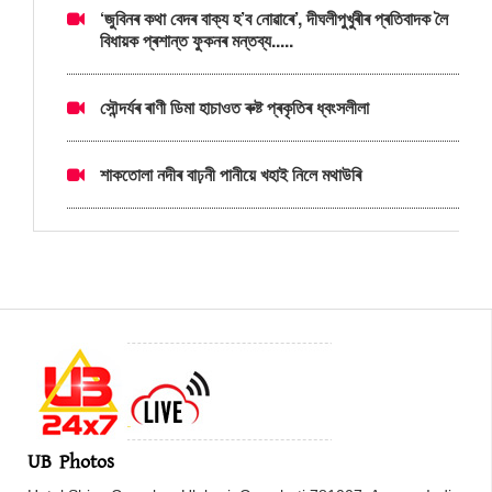
‘জুবিনৰ কথা বেদৰ বাক্য হ’ব নোৱাৰে’, দীঘলীপুখুৰীৰ প্ৰতিবাদক লৈ
বিধায়ক প্ৰশান্ত ফুকনৰ মন্তব্য.....
সৌন্দৰ্যৰ ৰাণী ডিমা হাচাওত ৰুষ্ট প্ৰকৃতিৰ ধ্বংসলীলা
শাকতোলা নদীৰ বাঢ়নী পানীয়ে খহাই নিলে মথাউৰি
UB Photos