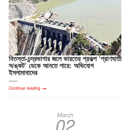
বিতস্তা-চন্দ্রভাগার জলে ভারতের প্রকল্প ‘প্রাণঘাতী
স/ঙ্কট’ ডেকে আনতে পারে: অভিযোগ
ইসলামাবাদের
Continue reading
March
02