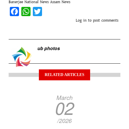
Banerjee
National News
Assam News
Facebook
WhatsApp
Twitter
Log in
to post comments
ub photos
RELATED ARTICLES
March
02
/2026