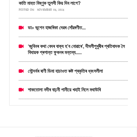
কাতি মাহত বিষ্ণুক তুলসী কিয় দিব লাগে?
POSTED ON:
NOVEMBER 04, 2024
ডা০ ভূপেন হাজৰিকা দেৱৰ সোঁৱৰণীত...
‘জুবিনৰ কথা বেদৰ বাক্য হ’ব নোৱাৰে’, দীঘলীপুখুৰীৰ প্ৰতিবাদক লৈ
বিধায়ক প্ৰশান্ত ফুকনৰ মন্তব্য.....
সৌন্দৰ্যৰ ৰাণী ডিমা হাচাওত ৰুষ্ট প্ৰকৃতিৰ ধ্বংসলীলা
শাকতোলা নদীৰ বাঢ়নী পানীয়ে খহাই নিলে মথাউৰি