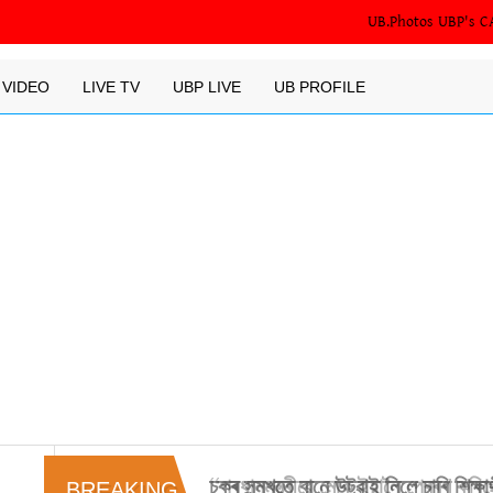
UB.Photos
UBP's C
VIDEO
LIVE TV
UBP LIVE
UB PROFILE
‘‘প্ৰধানমন্ত্ৰীয়ে মোক ইয়ালৈ প্ৰেৰণ কৰি
BREAKING