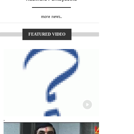
more news..
FEATURED VIDEO
,