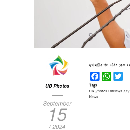
মুখ্যমন্ত্ৰীৰ পদ এৰিব কেজৰি
Facebo
Wha
T
Tags
UB Photos
UB Photos
UBNews
Arv
News
September
15
/ 2024