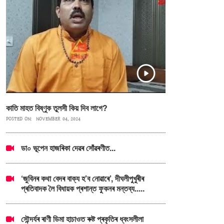
কাতি মাহত বিষ্ণুক তুলসী কিয় দিব লাগে?
POSTED ON:
NOVEMBER 04, 2024
ডা০ ভূপেন হাজৰিকা দেৱৰ সোঁৱৰণীত...
‘জুবিনৰ কথা বেদৰ বাক্য হ’ব নোৱাৰে’, দীঘলীপুখুৰীৰ
প্ৰতিবাদক লৈ বিধায়ক প্ৰশান্ত ফুকনৰ মন্তব্য.....
সৌন্দৰ্যৰ ৰাণী ডিমা হাচাওত ৰুষ্ট প্ৰকৃতিৰ ধ্বংসলীলা