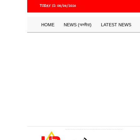
Skip
TODAY IS:
08/06/2026
to
main
content
Main
HOME
NEWS (অসমীয়া)
LATEST NEWS
navigation