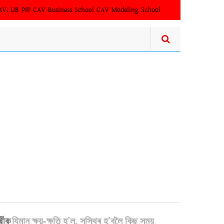
AV:
UB PIP
CAV Business School
CAV Modeling School
ছে। যিমান ক্ষয়-ক্ষতি হ’ল, সুস্থিৰ হ’বলৈ কিছু সময়