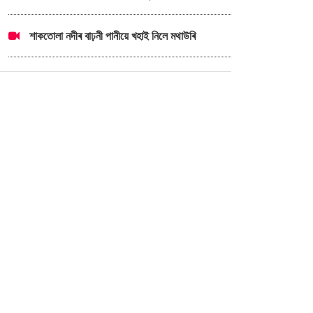
শাকতোলা নদীৰ বাঢ়নী পানীয়ে খহাই নিলে মথাউৰি