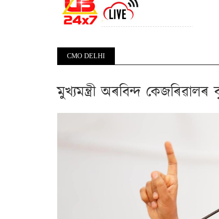
CMO DELHI
Pagination
মুখ্যমন্ত্ৰী অৰবিন্দ কেজৰিৱালৰ 