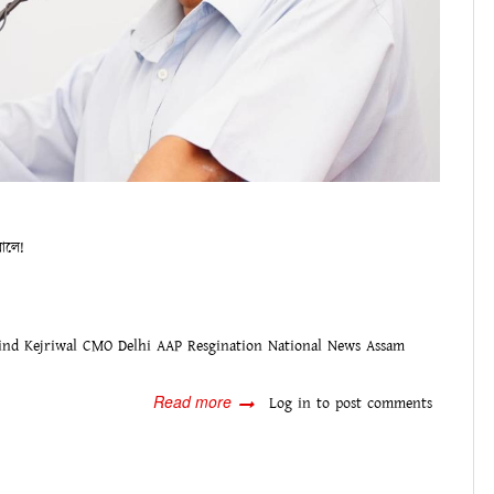
ৱালে
!
ok
tsApp
witter
ind Kejriwal
CMO Delhi
AAP
Resgination
National News
Assam
Read more
about
Log in
to post comments
মুখ্যমন্ত্ৰী
অৰবিন্দ
কেজৰিৱালৰ
বৃহৎ