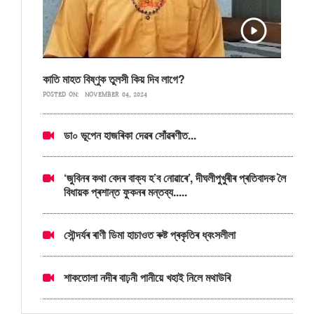
কাতি মাহত বিষ্ণুক তুলসী কিয় দিব লাগে?
POSTED ON:
NOVEMBER 04, 2024
ডা০ ভূপেন হাজৰিকা দেৱৰ সোঁৱৰণীত...
‘জুবিনৰ কথা বেদৰ বাক্য হ’ব নোৱাৰে’, দীঘলীপুখুৰীৰ প্ৰতিবাদক লৈ
বিধায়ক প্ৰশান্ত ফুকনৰ মন্তব্য.....
সৌন্দৰ্যৰ ৰাণী ডিমা হাচাওত ৰুষ্ট প্ৰকৃতিৰ ধ্বংসলীলা
শাকতোলা নদীৰ বাঢ়নী পানীয়ে খহাই নিলে মথাউৰি