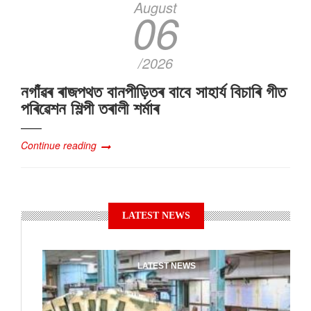
August
06
/2026
নগাঁৱৰ ৰাজপথত বানপীড়িতৰ বাবে সাহাৰ্য বিচাৰি গীত
পৰিৱেশন শিল্পী তৰালী শৰ্মাৰ
Continue reading
LATEST NEWS
LATEST NEWS