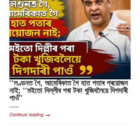
‘‘লণ্ডনত গৈ, আমেৰিকাত গৈ হাত পতাৰ প্ৰয়োজন
নাই; ‘‘মইতো দিল্লীৰ পৰা টকা খুজিবলৈয়ে দিগদাৰী
পাওঁ"
Continue reading