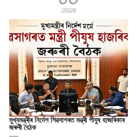
/2026
মুখ্যমন্ত্ৰীৰ নিৰ্দেশ শিৱসাগৰত মন্ত্ৰী পীযুষ হাজৰিকাৰ
জৰুৰী বৈঠক