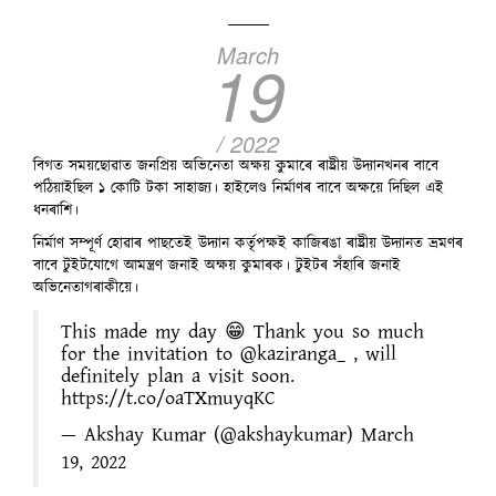
March
19
/ 2022
বিগত সময়ছোৱাত জনপ্ৰিয় অভিনেতা অক্ষয় কুমাৰে ৰাষ্ট্ৰীয় উদ্যানখনৰ বাবে
পঠিয়াইছিল ১ কোটি টকা সাহাজ্য। হাইলেণ্ড নিৰ্মাণৰ বাবে অক্ষয়ে দিছিল এই
ধনৰাশি।
নিৰ্মাণ সম্পূৰ্ণ হোৱাৰ পাছতেই উদ্যান কৰ্তৃপক্ষই কাজিৰঙা ৰাষ্ট্ৰীয় উদ্যানত ভ্ৰমণৰ
বাবে টুইটযোগে আমন্ত্ৰণ জনাই অক্ষয় কুমাৰক। টুইটৰ সঁহাৰি জনাই
অভিনেতাগৰাকীয়ে।
This made my day 😁 Thank you so much
for the invitation to
@kaziranga_
, will
definitely plan a visit soon.
https://t.co/oaTXmuyqKC
— Akshay Kumar (@akshaykumar)
March
19, 2022