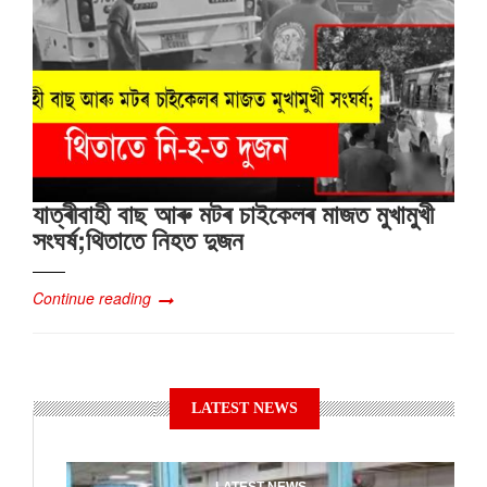
যাত্ৰীবাহী বাছ আৰু মটৰ চাইকেলৰ মাজত মুখামুখী
সংঘৰ্ষ;থিতাতে নিহত দুজন
Continue reading
LATEST NEWS