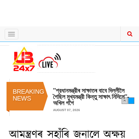
Toggle
navigation
"প্রধানমন্ত্রীৰ সাক্ষাতৰ বাবে দিল্লীলৈ
BREAKING
গৈছিল মুখ্যমন্ত্রী কিন্তু সাক্ষাৎ‍ নিদিলে"-
NEWS
অখিল গগৈ
AUGUST 07, 2026
আমন্ত্ৰণৰ সহাঁৰি জনালে অক্ষয়