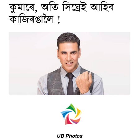
কুমাৰে, অতি সিঘ্ৰেই আহিব
কাজিৰঙালৈ !
UB Photos