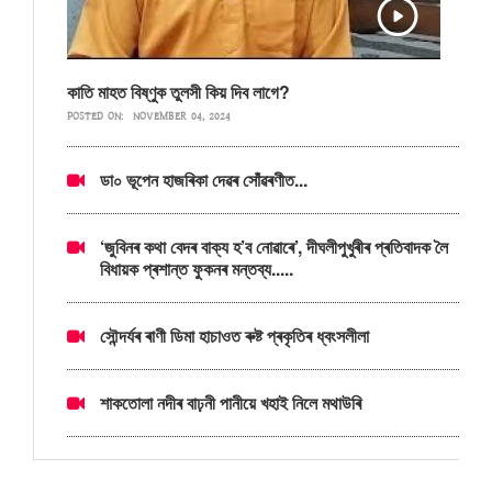
কাতি মাহত বিষ্ণুক তুলসী কিয় দিব লাগে?
POSTED ON:
NOVEMBER 04, 2024
ডা০ ভূপেন হাজৰিকা দেৱৰ সোঁৱৰণীত...
‘জুবিনৰ কথা বেদৰ বাক্য হ’ব নোৱাৰে’, দীঘলীপুখুৰীৰ প্ৰতিবাদক লৈ
বিধায়ক প্ৰশান্ত ফুকনৰ মন্তব্য.....
সৌন্দৰ্যৰ ৰাণী ডিমা হাচাওত ৰুষ্ট প্ৰকৃতিৰ ধ্বংসলীলা
শাকতোলা নদীৰ বাঢ়নী পানীয়ে খহাই নিলে মথাউৰি