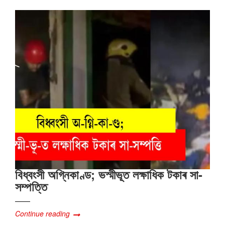
বিধ্বংসী অগ্নিকাণ্ড; ভস্মীভূত লক্ষাধিক টকাৰ সা-
সম্পত্তি
Continue reading