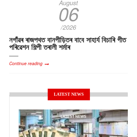
August
06
/2026
নগাঁৱৰ ৰাজপথত বানপীড়িতৰ বাবে সাহাৰ্য বিচাৰি গীত
পৰিৱেশন শিল্পী তৰালী শৰ্মাৰ
Continue reading
LATEST NEWS
LATEST NEWS