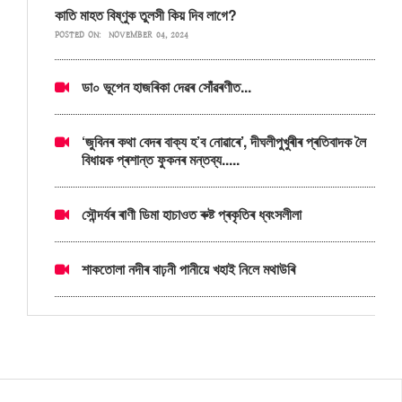
কাতি মাহত বিষ্ণুক তুলসী কিয় দিব লাগে?
POSTED ON:
NOVEMBER 04, 2024
ডা০ ভূপেন হাজৰিকা দেৱৰ সোঁৱৰণীত...
‘জুবিনৰ কথা বেদৰ বাক্য হ’ব নোৱাৰে’, দীঘলীপুখুৰীৰ প্ৰতিবাদক লৈ
বিধায়ক প্ৰশান্ত ফুকনৰ মন্তব্য.....
সৌন্দৰ্যৰ ৰাণী ডিমা হাচাওত ৰুষ্ট প্ৰকৃতিৰ ধ্বংসলীলা
শাকতোলা নদীৰ বাঢ়নী পানীয়ে খহাই নিলে মথাউৰি