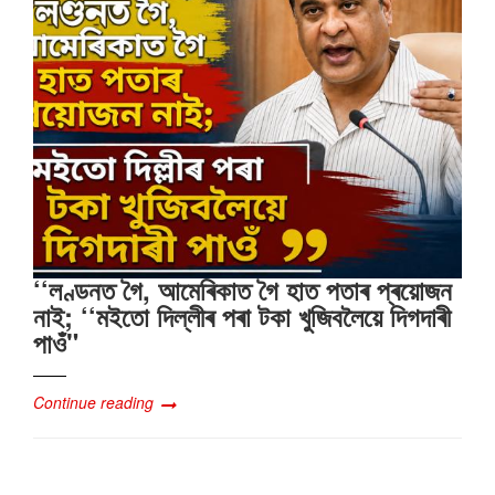
‘‘লণ্ডনত গৈ, আমেৰিকাত গৈ হাত পতাৰ প্ৰয়োজন
নাই; ‘‘মইতো দিল্লীৰ পৰা টকা খুজিবলৈয়ে দিগদাৰী
পাওঁ"
Continue reading