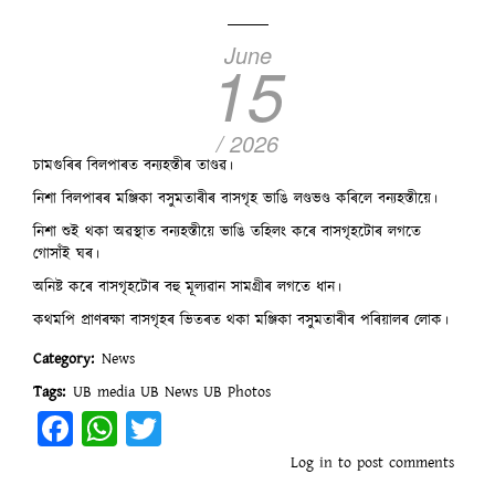
June
15
/ 2026
চামগুৰিৰ বিলপাৰত বন্যহস্তীৰ তাণ্ডৱ।
নিশা বিলপাৰৰ মঞ্জিকা বসুমতাৰীৰ বাসগৃহ ভাঙি লণ্ডভণ্ড কৰিলে বন্যহস্তীয়ে।
নিশা শুই থকা অৱস্থাত বন্যহস্তীয়ে ভাঙি তহিলং কৰে বাসগৃহটোৰ লগতে
গোসাঁই ঘৰ।
অনিষ্ট কৰে বাসগৃহটোৰ বহু মূল্যৱান সামগ্ৰীৰ লগতে ধান।
কথমপি প্ৰাণৰক্ষা বাসগৃহৰ ভিতৰত থকা মঞ্জিকা বসুমতাৰীৰ পৰিয়ালৰ লোক।
Category
News
Tags
UB media
UB News
UB Photos
Facebook
WhatsApp
Twitter
Log in
to post comments