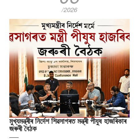
/2026
মুখ্যমন্ত্ৰীৰ নিৰ্দেশ শিৱসাগৰত মন্ত্ৰী পীযুষ হাজৰিকাৰ
জৰুৰী বৈঠক