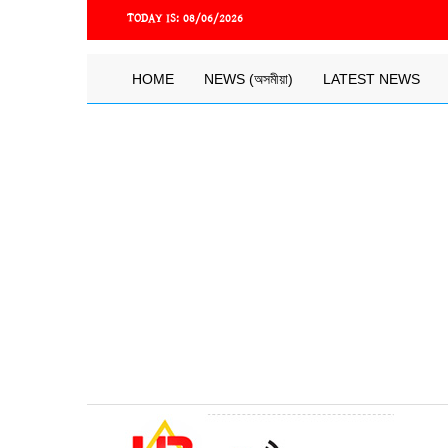
Skip
TODAY IS:
08/06/2026
to
main
content
Main
HOME
NEWS (অসমীয়া)
LATEST NEWS
navigation