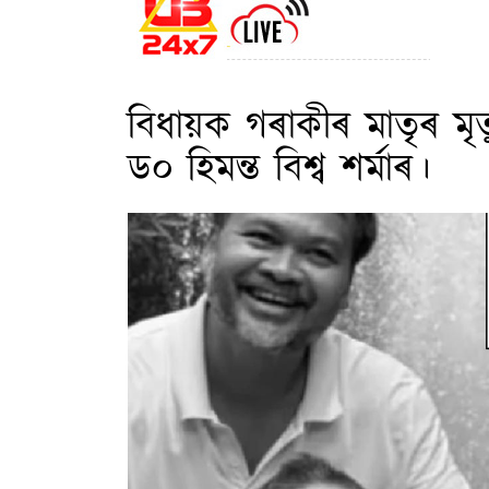
বিধায়ক গৰাকীৰ মাতৃৰ মৃত্য
ড০ হিমন্ত বিশ্ব শৰ্মাৰ।