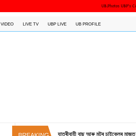
UB.Photos
UBP's C
VIDEO
LIVE TV
UBP LIVE
UB PROFILE
মুখ্যমন্ত্ৰীৰ নিৰ্দেশ শিৱসাগৰত মন্ত্ৰী পীয
BREAKING