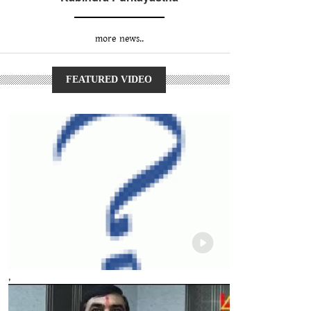
more news..
FEATURED VIDEO
,