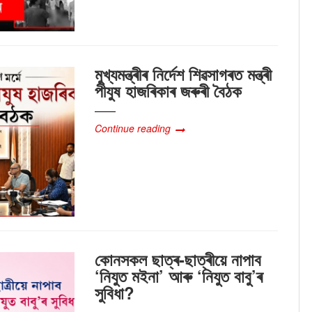
মুখ্যমন্ত্ৰীৰ নিৰ্দেশ শিৱসাগৰত মন্ত্ৰী
পীযুষ হাজৰিকাৰ জৰুৰী বৈঠক
Continue reading
কোনসকল ছাত্ৰ-ছাত্ৰীয়ে নাপাব
‘নিযুত মইনা’ আৰু ‘নিযুত বাবু’ৰ
সুবিধা?