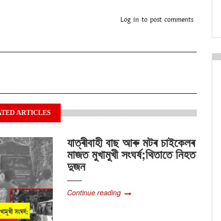
ok
tsApp
witter
Log in
to post comments
TED ARTICLES
যাত্ৰীবাহী বাছ আৰু মটৰ চাইকেলৰ
মাজত মুখামুখী সংঘৰ্ষ;থিতাতে নিহত
দুজন
Continue reading