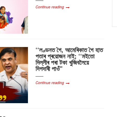
Continue reading
‘‘লণ্ডনত গৈ, আমেৰিকাত গৈ হাত
পতাৰ প্ৰয়োজন নাই; ‘‘মইতো
দিল্লীৰ পৰা টকা খুজিবলৈয়ে
দিগদাৰী পাওঁ"
Continue reading