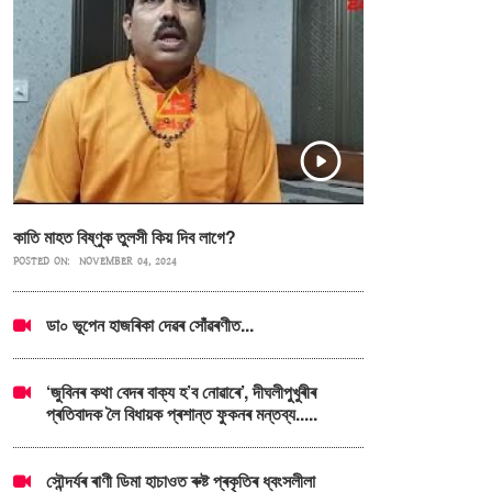
কাতি মাহত বিষ্ণুক তুলসী কিয় দিব লাগে?
POSTED ON:
NOVEMBER 04, 2024
ডা০ ভূপেন হাজৰিকা দেৱৰ সোঁৱৰণীত...
‘জুবিনৰ কথা বেদৰ বাক্য হ’ব নোৱাৰে’, দীঘলীপুখুৰীৰ
প্ৰতিবাদক লৈ বিধায়ক প্ৰশান্ত ফুকনৰ মন্তব্য.....
সৌন্দৰ্যৰ ৰাণী ডিমা হাচাওত ৰুষ্ট প্ৰকৃতিৰ ধ্বংসলীলা