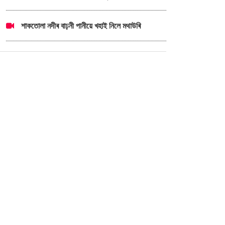
শাকতোলা নদীৰ বাঢ়নী পানীয়ে খহাই নিলে মথাউৰি