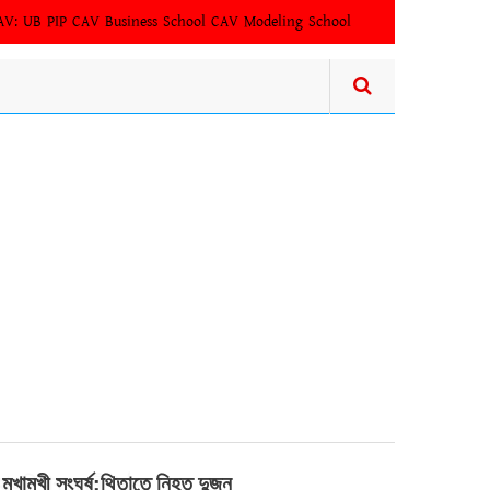
AV:
UB PIP
CAV Business School
CAV Modeling School
ুষ হাজৰিকাৰ জৰুৰী বৈঠক