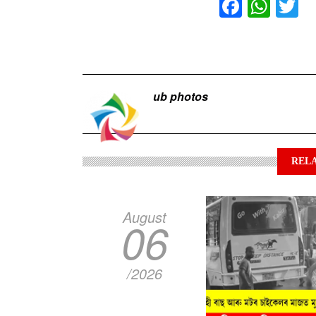
Facebo
Wha
T
ub photos
RELA
August
06
/2026