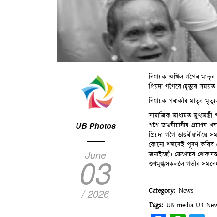
বিধায়ক অখিল গগৈৰ মাতৃৰ দ
প্ৰিয়দা গগৈয়ে।মৃত্যুৰ সময়
বিধায়ক গৰাকীৰ মাতৃৰ মৃত্যুত
সামাজিক মাধ্যমত মুখ্যমন্ত্ৰী
UB Photos
গগৈ ডাঙৰীয়ানীৰ প্ৰয়াণৰ খ
প্ৰিয়দা গগৈ ডাঙৰীয়ানীয়
কোনো শব্দৰেই পূৰণ কৰিব নোৱ
June
জনাইছোঁ। তেখেতৰ শোকসন্তপ্ত
03
গুণমুগ্ধসকললৈ গভীৰ সমবেদন
Category
News
/ 2026
Tags
UB media
UB Ne