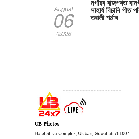
নগাঁৱৰ ৰাজপথত বান
August
সাহাৰ্য বিচাৰি গীত পৰ
06
তৰালী শৰ্মাৰ
/2026
UB Photos
Hotel Shiva Complex, Ulubari, Guwahati 781007,