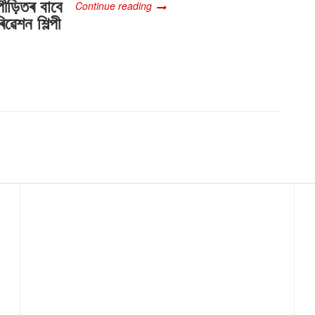
পীড়িতৰ বাবে
Continue reading
িৱেশন শিল্পী