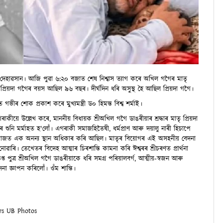
েহাৱসান। আজি পুৱা ৬:২০ বজাত শেষ নিশ্বাস ত্যাগ কৰে অখিল গগৈৰ মাতৃ
ত প্ৰিয়দা গগৈৰ বয়স আছিল ৯৬ বছৰ। দীৰ্ঘদিন ধৰি অসুস্থ হৈ আছিল প্ৰিয়দা গগৈ।
 গভীৰ শোক প্ৰকাশ কৰে মুখ্যমন্ত্ৰী ড০ হিমন্ত বিশ্ব শৰ্মাই।
 গৰাকীয়ে উল্লেখ কৰে, মাননীয় বিধায়ক শ্রীঅখিল গগৈ ডাঙৰীয়াৰ শ্ৰদ্ধাৰ মাতৃ প্রিয়দা
বৰ শুনি মর্মাহত হ'লোঁ। এগৰাকী সমাজহিতৈষী, ধৰ্মপ্ৰাণ আৰু দয়ালু নাৰী হিচাপে
ে সমাজত এক অনন্য স্থান অধিকাৰ কৰি আছিল। মাতৃৰ বিয়োগৰ এই অসহনীয় বেদনা
াৰি। তেখেতৰ বিদেহ আত্মাৰ চিৰশান্তি কামনা কৰি ঈশ্বৰৰ শ্ৰীচৰণত প্ৰাৰ্থনা
 পুত্র শ্রীঅখিল গগৈ ডাঙৰীয়াকে ধৰি সমগ্ৰ পৰিয়ালবৰ্গ, আত্মীয়-স্বজন আৰু
া জ্ঞাপন কৰিলোঁ। ওঁম শান্তি।
ws
UB Photos