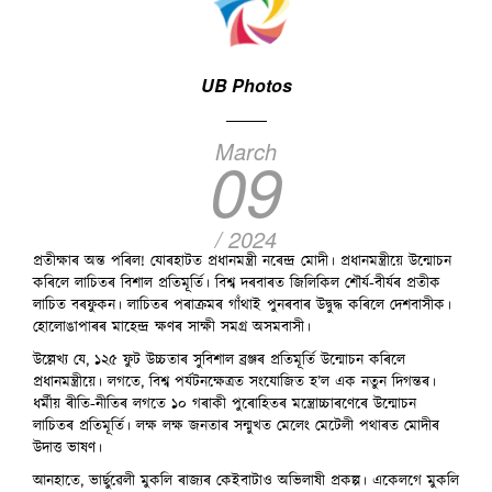
UB Photos
March
09
/ 2024
প্ৰতীক্ষাৰ অন্ত পৰিল! যোৰহাটত প্ৰধানমন্ত্ৰী নৰেন্দ্ৰ মোদী। প্ৰধানমন্ত্ৰীয়ে উন্মোচন
কৰিলে লাচিতৰ বিশাল প্ৰতিমূৰ্তি। বিশ্ব দৰবাৰত জিলিকিল শৌৰ্য-বীৰ্যৰ প্ৰতীক
লাচিত বৰফুকন। লাচিতৰ পৰাক্ৰমৰ গাঁথাই পুনৰবাৰ উদ্বুদ্ধ কৰিলে দেশবাসীক।
হোলোঙাপাৰৰ মাহেন্দ্ৰ ক্ষণৰ সাক্ষী সমগ্ৰ অসমবাসী।
উল্লেখ্য যে, ১২৫ ফুট উচ্চতাৰ সুবিশাল ব্ৰঞ্জৰ প্ৰতিমূৰ্তি উন্মোচন কৰিলে
প্ৰধানমন্ত্ৰীয়ে। লগতে, বিশ্ব পৰ্যটনক্ষেত্ৰত সংযোজিত হ’ল এক নতুন দিগন্তৰ।
ধৰ্মীয় ৰীতি-নীতিৰ লগতে ১০ গৰাকী পুৰোহিতৰ মন্ত্ৰোচ্চাৰণেৰে উন্মোচন
লাচিতৰ প্ৰতিমূৰ্তি। লক্ষ লক্ষ জনতাৰ সন্মুখত মেলেং মেটেলী পথাৰত মোদীৰ
উদাত্ত ভাষণ।
আনহাতে, ভাৰ্ছুৱেলী মুকলি ৰাজ্যৰ কেইবাটাও অভিলাষী প্ৰকল্প। একেলগে মুকলি