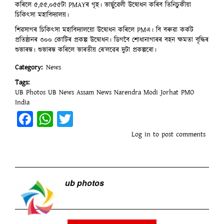
কৰিলে ৫,৫৫,০৫৫টা PMAYৰ গৃহ। ভাৰ্ছুৱেলী উদ্বোধন কৰিব তিনিচুকীয়া
চিকিৎসা মহাবিদ্যালয়।
শিৱসাগৰ চিকিৎসা মহাবিদ্যালয়ো উদ্বোধন কৰিলে PMএ। বি বৰুৱা কৰ্কট
প্ৰতিষ্ঠানৰ ৩০০ কোটিৰ প্ৰকল্প উদ্বোধন। ডিগবৈ শোধানাগাৰৰ বহন ক্ষমতা বৃদ্ধিৰ
শুভাৰম্ভ। শুভাৰম্ভ কৰিলে ভাৰতীয় ৰে’লৱেৰ দুটা প্ৰকল্পৰো।
Category
News
Tags
UB Photos
UB News
Assam News
Narendra Modi
Jorhat
PMO
India
Facebook
WhatsApp
Twitter
Log in
to post comments
ub photos