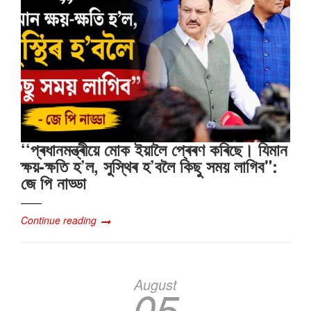
‘‘প্ৰধানমন্ত্ৰীয়ে মোক ইয়ালৈ প্ৰেৰণ কৰিছে। যিমান
ক্ষয়-ক্ষতি হ’ল, সুস্থিৰ হ’বলৈ কিছু সময় লাগিব":
জে পি নাড্ডা
Continue reading
August
05