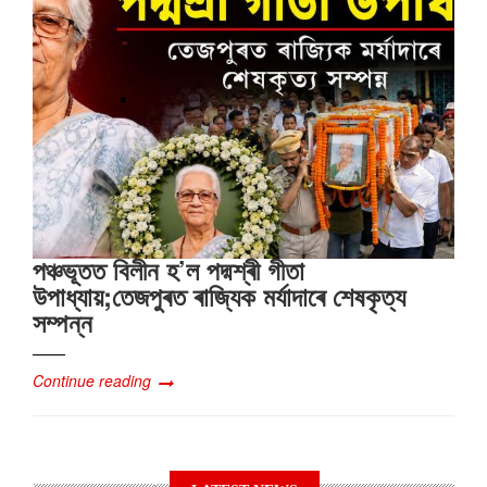
পঞ্চভূতত বিলীন হ’ল পদ্মশ্ৰী গীতা
উপাধ্যায়;তেজপুৰত ৰাজ্যিক মৰ্যাদাৰে শেষকৃত্য
সম্পন্ন
Continue reading