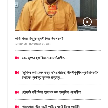
কাতি মাহত বিষ্ণুক তুলসী কিয় দিব লাগে?
POSTED ON:
NOVEMBER 04, 2024
ডা০ ভূপেন হাজৰিকা দেৱৰ সোঁৱৰণীত...
‘জুবিনৰ কথা বেদৰ বাক্য হ’ব নোৱাৰে’, দীঘলীপুখুৰীৰ প্ৰতিবাদক লৈ
বিধায়ক প্ৰশান্ত ফুকনৰ মন্তব্য.....
সৌন্দৰ্যৰ ৰাণী ডিমা হাচাওত ৰুষ্ট প্ৰকৃতিৰ ধ্বংসলীলা
শাকতোলা নদীৰ বাঢ়নী পানীয়ে খহাই নিলে মথাউৰি