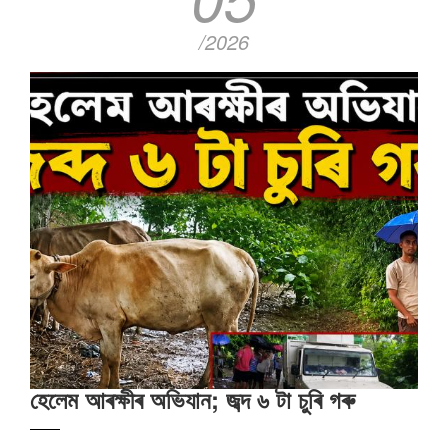
/2026
হেলেম আৰক্ষীৰ অভিযান; জব্দ ৬ টা চুৰি গৰু