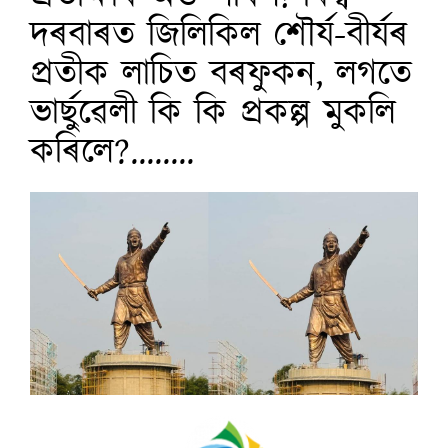
দৰবাৰত জিলিকিল শৌৰ্য-বীৰ্যৰ
প্ৰতীক লাচিত বৰফুকন, লগতে
ভাৰ্ছুৱেলী কি কি প্ৰকল্প মুকলি
কৰিলে?........