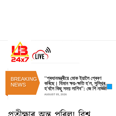
‘‘প্ৰধানমন্ত্ৰীয়ে মোক ইয়ালৈ প্ৰেৰণ
BREAKING
কৰিছে। যিমান ক্ষয়-ক্ষতি হ’ল, সুস্থিৰ
NEWS
হ’বলৈ কিছু সময় লাগিব": জে পি নাড্ডা
AUGUST 05, 2026
প্ৰতীক্ষাৰ অন্ত পৰিল! বিশ্ব