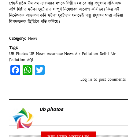
শেহতীয়াকৈ উচ্চতম ন্যায়ালয়ৰ লগতে দিল্লী চৰকাৰে বায়ু প্ৰদূষণৰ প্ৰতি লক্ষ
ৰাখি দিল্লীত ফটকা ফুটোৱাত সম্পূৰ্ণ নিষেধাজ্ঞা আৰোপ কৰিছিল। কিন্তু এই
নিৰ্দেশনাক আওকান কৰি ফটকা ফুটোৱাৰ ফলতেই বায়ু প্ৰদূষণৰ মাত্ৰা এতিয়া
বিপদজ্জনক স্থিতিলৈ গতি কৰিছে।
Category
News
Tags
UB Photos
UB News
Assamese News
Air Pollution
Delhi Air
Pollution
AQI
Facebook
WhatsApp
Twitter
Log in
to post comments
ub photos