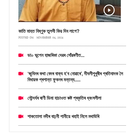
কাতি মাহত বিষ্ণুক তুলসী কিয় দিব লাগে?
POSTED ON:
NOVEMBER 04, 2024
ডা০ ভূপেন হাজৰিকা দেৱৰ সোঁৱৰণীত...
‘জুবিনৰ কথা বেদৰ বাক্য হ’ব নোৱাৰে’, দীঘলীপুখুৰীৰ প্ৰতিবাদক লৈ
বিধায়ক প্ৰশান্ত ফুকনৰ মন্তব্য.....
সৌন্দৰ্যৰ ৰাণী ডিমা হাচাওত ৰুষ্ট প্ৰকৃতিৰ ধ্বংসলীলা
শাকতোলা নদীৰ বাঢ়নী পানীয়ে খহাই নিলে মথাউৰি