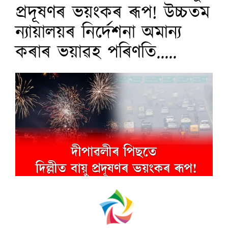
প্ৰদূষণৰ ভয়ংকৰ ৰূপ! উচ্চতম
ন্যায়ালয়ৰ নিৰ্দেশনা অমান্য
কৰাৰ ভয়াৱহ পৰিণতি.....