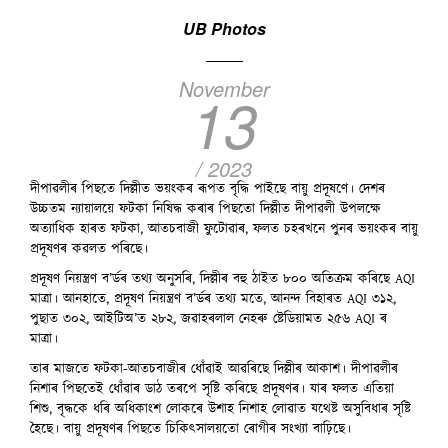
UB Photos
November
13
/ 2023
দীপাৱলীৰ পিছতে দিল্লীত ভয়ংকৰ ৰূপত বৃদ্ধি পাইছে বায়ু প্ৰদূষণে। দেশৰ
উচ্চতম ন্যায়ালয়ে ফটকা নিষিদ্ধ কৰাৰ পিছতো দিল্লীত দীপাৱলী উপলক্ষে
অত্যাধিক হাৰত ফটকা, আতচবাজী ফুটোৱাৰ, ফলত চহৰখনে পুনৰ ভয়ংকৰ বায়ু
প্ৰদূষণৰ কৱলত পৰিছে।
প্ৰদূষণ নিয়ন্ত্ৰণ ব’ৰ্ডৰ তথ্য অনুসৰি, দিল্লীৰ বহু ঠাইত ৮০০ অতিক্ৰম কৰিছে AQI
মাত্ৰা। আনহাতে, প্ৰদূষণ নিয়ন্ত্ৰণ ব’ৰ্ডৰ তথ্য মতে, আনন্দ বিহাৰত AQI ৩১২,
পুছাত ৩০২, আইটিঅ’ত ২৮২, জৱাহৰলাল নেহৰু ষ্টেডিয়ামত ২৫৬ AQI ৰ
মাত্ৰা।
তাৰ মাজতে ফটকা-আতচবাজীৰ ধোঁৱাই আৱৰিছে দিল্লীৰ আকাশ। দীপাৱলীৰ
নিশাৰ পিছতেই ধোঁৱাৰ ডাঠ তৰপে সৃষ্টি কৰিছে প্ৰদূষণৰ। যাৰ ফলত এতিয়া
শিশু, বৃদ্ধকে ধৰি অধিকাংশ লোকৰে উশাহ নিশাহ লোৱাত যথেষ্ট অসুবিধাৰ সৃষ্টি
হৈছে। বায়ু প্ৰদূষণৰ পিছতে চিকিৎসালয়তো ৰোগীৰ সংখ্যা বাঢ়িছে।