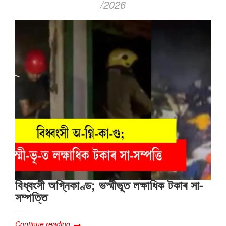
/2026
বিধ্বংসী অগ্নিকাণ্ড; ভস্মীভূত লক্ষাধিক টকাৰ সা-
সম্পত্তি
Continue reading