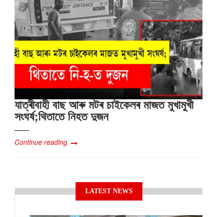
যাত্ৰীবাহী বাছ আৰু মটৰ চাইকেলৰ মাজত মুখামুখী
সংঘৰ্ষ;থিতাতে নিহত দুজন
Continue reading
LATEST NEWS