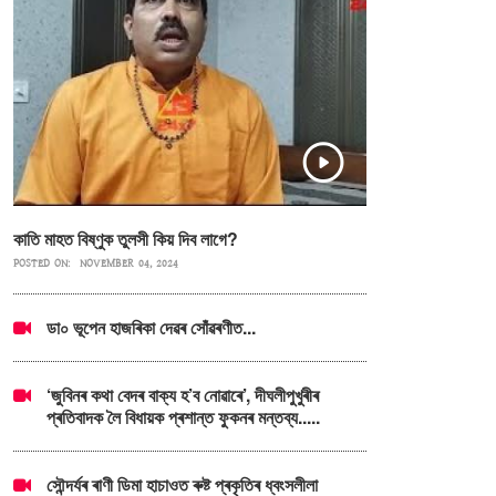
কাতি মাহত বিষ্ণুক তুলসী কিয় দিব লাগে?
POSTED ON:
NOVEMBER 04, 2024
ডা০ ভূপেন হাজৰিকা দেৱৰ সোঁৱৰণীত...
‘জুবিনৰ কথা বেদৰ বাক্য হ’ব নোৱাৰে’, দীঘলীপুখুৰীৰ
প্ৰতিবাদক লৈ বিধায়ক প্ৰশান্ত ফুকনৰ মন্তব্য.....
সৌন্দৰ্যৰ ৰাণী ডিমা হাচাওত ৰুষ্ট প্ৰকৃতিৰ ধ্বংসলীলা