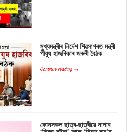
মুখ্যমন্ত্ৰীৰ নিৰ্দেশ শিৱসাগৰত মন্ত্ৰী
পীযুষ হাজৰিকাৰ জৰুৰী বৈঠক
Continue reading
কোনসকল ছাত্ৰ-ছাত্ৰীয়ে নাপাব
‘নিযুত মইনা’ আৰু ‘নিযুত বাবু’ৰ