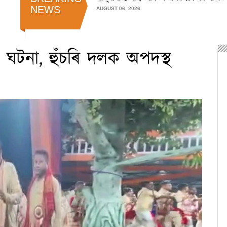
NEWS
AUGUST 06, 2026
 ঘটনা, হুঁচৰি দলক অপদস্থ