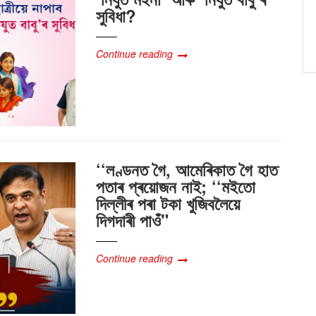
সুবিধা?
Continue reading
‘‘লণ্ডনত গৈ, আমেৰিকাত গৈ হাত
পতাৰ প্ৰয়োজন নাই; ‘‘মইতো
দিল্লীৰ পৰা টকা খুজিবলৈয়ে
দিগদাৰী পাওঁ"
Continue reading