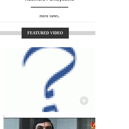
more news..
FEATURED VIDEO
,