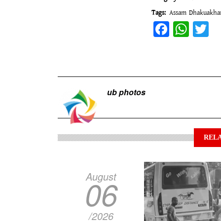
Tags
Assam
Dhakuakha
Facebo
Wha
T
ub photos
RELA
August
06
/2026