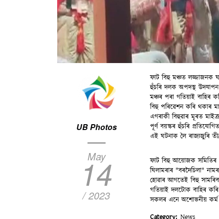
ফাট বিহু মঞ্চত লজ্জাজনক 
হুঁচৰি দলক অপদস্থ উদযাপ
মঞ্চৰ পৰা গতিয়াই বাহিৰ ক
বিহু পৰিৱেশন কৰি থকাৰ ম
এগৰাকী বিহুৱাৰ মূৰত মাইক
UB Photos
পূৰ্ণ বয়স্কৰ হুঁচৰি প্ৰতিযোগ
এই ঘটনাক লৈ ৰাজ্যজুৰি তীব্ৰ 
May
14
ফাট বিহু আয়োজক সমিতিৰ এক
ঘিলামৰাৰ "বৰদৈচিলা" নামৰ 
হোৱাৰ আগতেই বিহু সামৰিবল
গতিয়াই দলটোক বাহিৰ কৰি
/ 2023
সকলৰ এনে অশোভনীয় কৰ্ম কা
Category
News