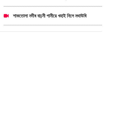
শাকতোলা নদীৰ বাঢ়নী পানীয়ে খহাই নিলে মথাউৰি