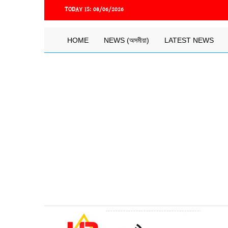
Skip
TODAY IS:
08/06/2026
to
main
content
Main
HOME
NEWS (অসমীয়া)
LATEST NEWS
navigation