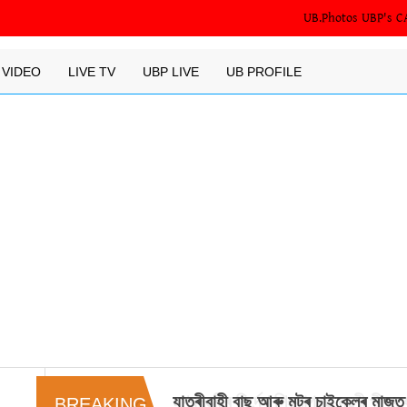
UB.Photos
UBP's C
VIDEO
LIVE TV
UBP LIVE
UB PROFILE
মুখ্যমন্ত্ৰীৰ নিৰ্দেশ শিৱসাগৰত মন্ত্ৰী পীয
BREAKING