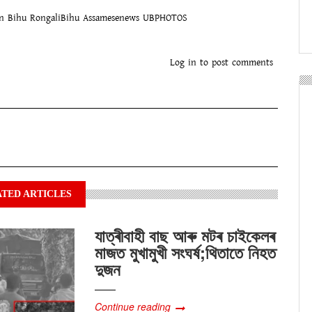
n
Bihu
RongaliBihu
Assamesenews
UBPHOTOS
ok
tsApp
witter
Log in
to post comments
TED ARTICLES
যাত্ৰীবাহী বাছ আৰু মটৰ চাইকেলৰ
মাজত মুখামুখী সংঘৰ্ষ;থিতাতে নিহত
দুজন
Continue reading