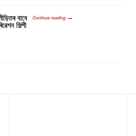
পীড়িতৰ বাবে
Continue reading
িৱেশন শিল্পী