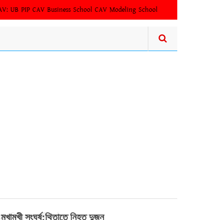
AV:
UB PIP
CAV Business School
CAV Modeling School
ুষ হাজৰিকাৰ জৰুৰী বৈঠক