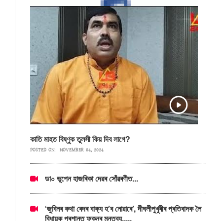
কাতি মাহত বিষ্ণুক তুলসী কিয় দিব লাগে?
POSTED ON:
NOVEMBER 04, 2024
ডা০ ভূপেন হাজৰিকা দেৱৰ সোঁৱৰণীত...
‘জুবিনৰ কথা বেদৰ বাক্য হ’ব নোৱাৰে’, দীঘলীপুখুৰীৰ প্ৰতিবাদক লৈ
বিধায়ক প্ৰশান্ত ফুকনৰ মন্তব্য.....