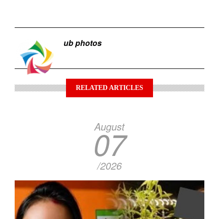
ub photos
RELATED ARTICLES
August
07
/2026