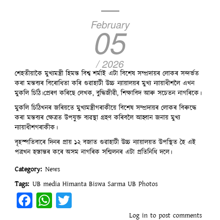
February
05
/ 2026
শেহতীয়াকৈ মুখ্যমন্ত্ৰী হিমন্ত বিশ্ব শৰ্মাই এটা বিশেষ সম্প্ৰদায়ৰ লোকৰ সন্দৰ্ভত
কৰা মন্তব্যৰ বিৰোধিতা কৰি গুৱাহাটী উচ্চ ন্যায়ালয়ৰ মুখ্য ন্যায়াধীশলৈ এখন
মুকলি চিঠি।প্ৰেৰণ কৰিছে লেখক, বুদ্ধিজীৱী, শিক্ষাবিদ আৰু সচেতন নাগৰিকে।
মুকলি চিঠিখনৰ জৰিয়তে মুখ্যমন্ত্ৰীগৰাকীয়ে বিশেষ সম্প্ৰদায়ৰ লোকৰ বিৰুদ্ধে
কৰা মন্তব্যৰ ক্ষেত্ৰত উপযুক্ত ব্যৱস্থা গ্ৰহণ কৰিবলৈ আহ্বান জনায় মুখ্য
ন্যায়াধীশগৰাকীক।
বৃহস্পতিবাৰে দিনৰ প্ৰায় ১২ বজাত গুৱাহাটী উচ্চ ন্যায়ালয়ত উপস্থিত হৈ এই
পত্ৰখন হস্তান্তৰ কৰে অসম নাগৰিক সন্মিলনৰ এটা প্ৰতিনিধি দলে।
Category
News
Tags
UB media
Himanta Biswa Sarma
UB Photos
Facebook
WhatsApp
Twitter
Log in
to post comments