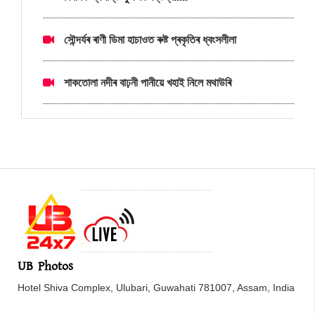
সৌন্দৰ্যৰ ৰাণী ডিমা হাচাওত ৰুষ্ট প্ৰকৃতিৰ ধ্বংসলীলা
শাকতোলা নদীৰ বাঢ়নী পানীয়ে খহাই নিলে মথাউৰি
UB Photos
Hotel Shiva Complex, Ulubari, Guwahati 781007, Assam, India