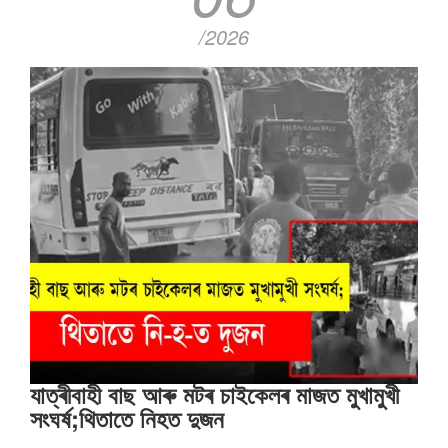
/2026
যাত্ৰীবাহী বাছ আৰু মটৰ চাইকেলৰ মাজত মুখামুখী
সংঘৰ্ষ;থিতাতে নিহত দুজন