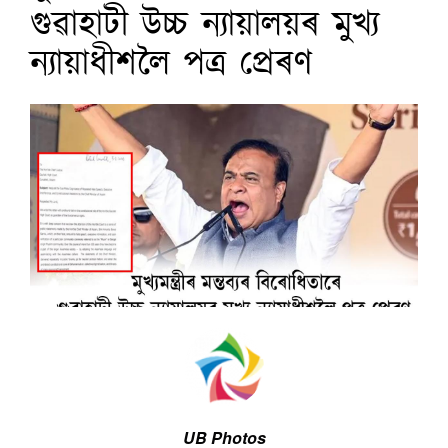
গুৱাহাটী উচ্চ ন্যায়ালয়ৰ মুখ্য
ন্যায়াধীশলৈ পত্ৰ প্ৰেৰণ
UB Photos