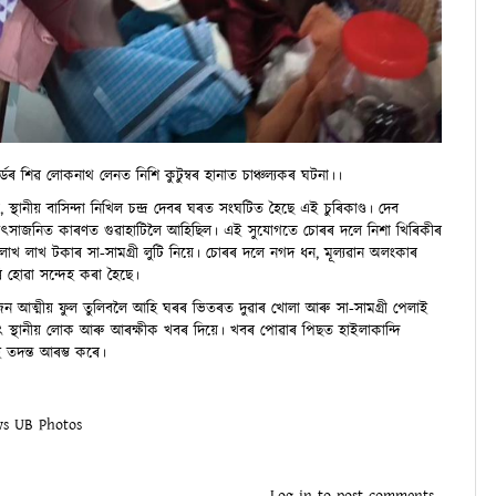
্ডৰ শিৱ লোকনাথ লেনত নিশি কুটুম্বৰ হানাত চাঞ্চল্যকৰ ঘটনা।।
ে, স্থানীয় বাসিন্দা নিখিল চন্দ্ৰ দেবৰ ঘৰত সংঘটিত হৈছে এই চুৰিকাণ্ড। দেব
িৎসাজনিত কাৰণত গুৱাহাটিলৈ আহিছিল। এই সুযোগতে চোৰৰ দলে নিশা খিৰিকীৰ
 লাখ লাখ টকাৰ সা-সামগ্ৰী লুটি নিয়ে। চোৰৰ দলে নগদ ধন, মূল্যৱান অলংকাৰ
ৰি হোৱা সন্দেহ কৰা হৈছে।
ন আত্মীয় ফুল তুলিবলৈ আহি ঘৰৰ ভিতৰত দুৱাৰ খোলা আৰু সা-সামগ্ৰী পেলাই
াৎ স্থানীয় লোক আৰু আৰক্ষীক খবৰ দিয়ে। খবৰ পোৱাৰ পিছত হাইলাকান্দি
ৈ তদন্ত আৰম্ভ কৰে।
ws
UB Photos
ok
tsApp
witter
Log in
to post comments