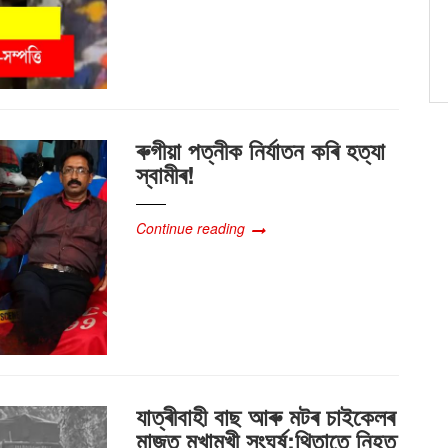
ৰুগীয়া পত্নীক নিৰ্যাতন কৰি হত্যা
স্বামীৰ!
Continue reading
যাত্ৰীবাহী বাছ আৰু মটৰ চাইকেলৰ
মাজত মুখামুখী সংঘৰ্ষ;থিতাতে নিহত