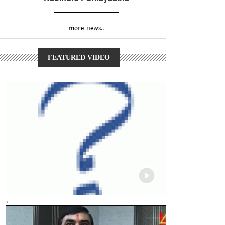
more news..
FEATURED VIDEO
,