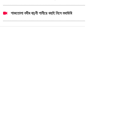
শাকতোলা নদীৰ বাঢ়নী পানীয়ে খহাই নিলে মথাউৰি