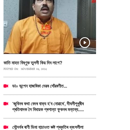
কাতি মাহত বিষ্ণুক তুলসী কিয় দিব লাগে?
POSTED ON:
NOVEMBER 04, 2024
ডা০ ভূপেন হাজৰিকা দেৱৰ সোঁৱৰণীত...
‘জুবিনৰ কথা বেদৰ বাক্য হ’ব নোৱাৰে’, দীঘলীপুখুৰীৰ
প্ৰতিবাদক লৈ বিধায়ক প্ৰশান্ত ফুকনৰ মন্তব্য.....
সৌন্দৰ্যৰ ৰাণী ডিমা হাচাওত ৰুষ্ট প্ৰকৃতিৰ ধ্বংসলীলা