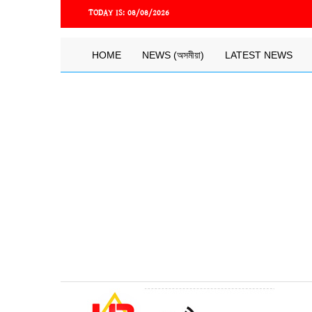
Skip
TODAY IS:
08/08/2026
to
main
content
Main
HOME
NEWS (অসমীয়া)
LATEST NEWS
navigation