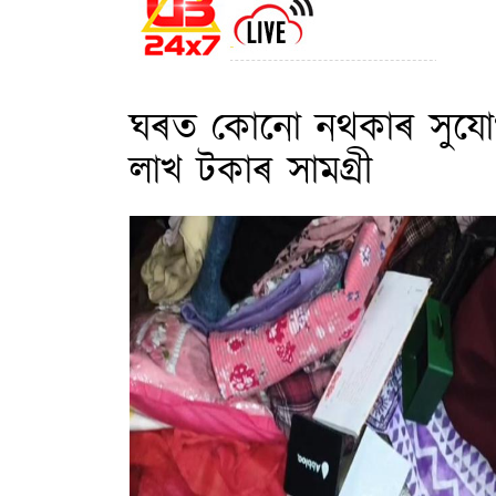
ঘৰত কোনো নথকাৰ সুযোগ
লাখ টকাৰ সামগ্ৰী