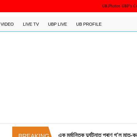
UB.Photos
UBP's C
VIDEO
LIVE TV
UBP LIVE
UB PROFILE
"প্রধানমন্ত্রীৰ সাক্ষাতৰ বাবে দিল্লীলৈ গৈছ
BREAKING