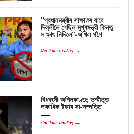
"প্রধানমন্ত্রীৰ সাক্ষাতৰ বাবে
দিল্লীলৈ গৈছিল মুখ্যমন্ত্রী কিন্তু
সাক্ষাৎ‍ নিদিলে"-অখিল গগৈ
Continue reading
বিধ্বংসী অগ্নিকাণ্ড; ভস্মীভূত
লক্ষাধিক টকাৰ সা-সম্পত্তি
Continue reading