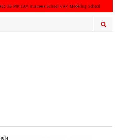
AV:
UB PIP
CAV Business School
CAV Modeling School
িল মুখ্যমন্ত্রী কিন্তু সাক্ষাৎ‍ নিদিলে"-অখিল গগৈ