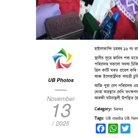
হাইলাকান্দি চহৰৰ ১৬ নং ৱাৰ
স্থানীয় সূত্রে জানিব পৰা মত
পৰিয়ালৰ সকলো সদস্য চিক
গ্ৰিল কাটি ঘৰত প্ৰৱেশ কৰি
আৰু ইলেকট্ৰনিক সামগ্ৰী চু
UB Photos
আজি পুৱা দেব পৰিয়ালৰ এজ
থোৱা অৱস্থাত দেখি তৎক্ষণ
November
আৰক্ষী ঘটনাস্থলী উপস্থিত হ
13
Category
News
Tags
UB media
UB Ne
/ 2025
Facebo
Wha
T