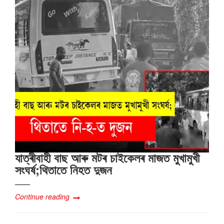
যাত্ৰীবাহী বাছ আৰু মটৰ চাইকেলৰ মাজত মুখামুখী
সংঘৰ্ষ;থিতাতে নিহত দুজন
Continue reading