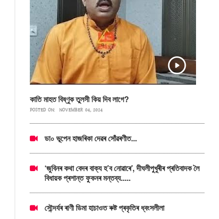
কাতি মাহত বিষ্ণুক তুলসী কিয় দিব লাগে?
POSTED ON:
NOVEMBER 04, 2024
ডা০ ভূপেন হাজৰিকা দেৱৰ সোঁৱৰণীত...
‘জুবিনৰ কথা বেদৰ বাক্য হ’ব নোৱাৰে’, দীঘলীপুখুৰীৰ প্ৰতিবাদক লৈ
বিধায়ক প্ৰশান্ত ফুকনৰ মন্তব্য.....
সৌন্দৰ্যৰ ৰাণী ডিমা হাচাওত ৰুষ্ট প্ৰকৃতিৰ ধ্বংসলীলা