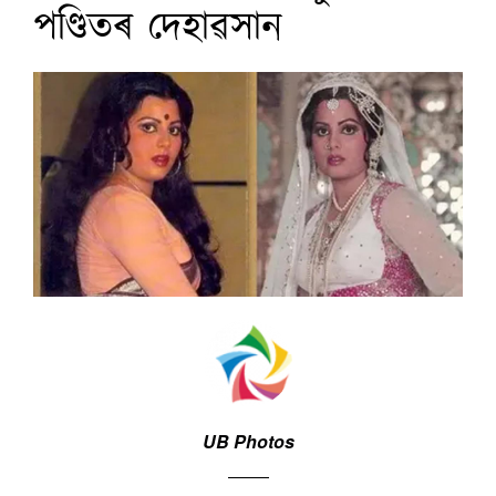
পণ্ডিতৰ দেহাৱসান
UB Photos