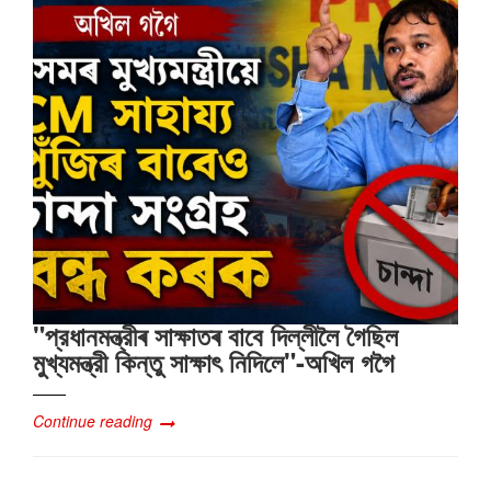
"প্রধানমন্ত্রীৰ সাক্ষাতৰ বাবে দিল্লীলৈ গৈছিল
মুখ্যমন্ত্রী কিন্তু সাক্ষাৎ‍ নিদিলে"-অখিল গগৈ
Continue reading