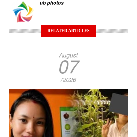
ub photos
RELATED ARTICLES
August
07
/2026