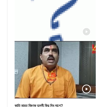
কাতি মাহত বিষ্ণুক তুলসী কিয় দিব লাগে?