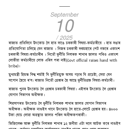
September
10
/ 2025
ৰাজ্যত প্ৰতিদিনে উৎকোচ লৈ হাত দাঙে চৰকাৰী বিষয়া-কৰ্মচাৰীয়ে । হাত দঙাৰ
প্ৰতিযোগিতা চলিছে যেন ৰাজ্যত । নিজৰ চৰকাৰী দৰমহাৰে পেট নভৰে একাংশ
চৰকাৰী বিষয়া-কৰ্মচাৰীৰ । নিতৌ দুৰ্নীতি নিবাৰক শাখাৰ জালত পৰিও একাংশ
লোভীয়া কৰ্মচাৰীয়ে লোভ এৰিব পৰা নাই(Govt official raises hand with
bribe)।
মুখ্যমন্ত্ৰী হিমন্ত বিশ্ব শৰ্মাই যি দুৰ্নীতিমুক্ত অসম গঢ়াৰ যি প্ৰচেষ্টা, সেয়া যেন
সপোন হৈয়ে ৰ’ব৷ ৰাজ্যত নিতৌ গ্ৰেপ্তাৰ হৈ আছে দুৰ্নীতিগ্ৰস্ত বিষয়া-কৰ্মচাৰী।
ৰাজ্যত পুনৰ উৎকোচ লৈ গ্ৰেপ্তাৰ চৰকাৰী বিষয়া। এইবাৰ উৎকোচ লৈ গ্ৰেপ্তাৰ
যোগান বিভাগৰ অধীক্ষক।
শিৱসাগৰত উৎকোচ লৈ দুৰ্নীতি নিবাৰক শাখাৰ জালত যোগান বিভাগৰ
অধীক্ষক। অধীক্ষক নাগুইব খানে উৎকোচ লৈ হাতে-লোটে গ্ৰেপ্তাৰ হয়। ৪০০০
টকা ঘোচ লোৱা অৱস্থাত জালত পৰিল অধীক্ষকগৰাকী।
ভিজিলেঞ্চ আৰু দুৰ্নীতি নিবাৰক শাখাৰ ১২ জনীয়া এটা দলে আটক কৰে নাগুইব