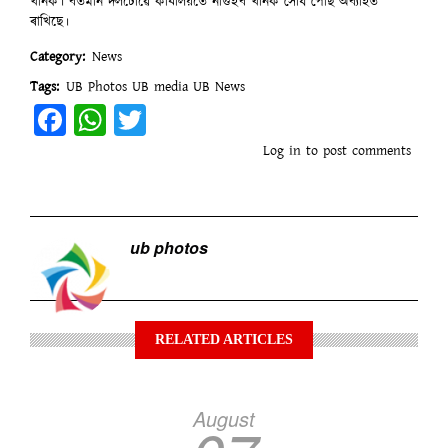
খানক। বৰ্তমান দলটোৱে কাৰ্যালয়তে নাগুইব খানক সোধ পোছ অব্যাহত
ৰাখিছে।
Category
News
Tags
UB Photos
UB media
UB News
Facebook
WhatsApp
Twitter
Log in
to post comments
ub photos
RELATED ARTICLES
August