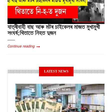
যাত্ৰীবাহী বাছ আৰু মটৰ চাইকেলৰ মাজত মুখামুখী
সংঘৰ্ষ;থিতাতে নিহত দুজন
Continue reading
LATEST NEWS
LATEST NEWS