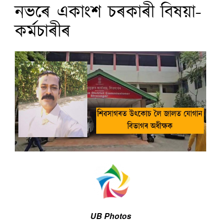
নভৰে একাংশ চৰকাৰী বিষয়া-
কৰ্মচাৰীৰ
UB Photos