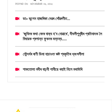
POSTED ON:
NOVEMBER 04, 2024
ডা০ ভূপেন হাজৰিকা দেৱৰ সোঁৱৰণীত...
‘জুবিনৰ কথা বেদৰ বাক্য হ’ব নোৱাৰে’, দীঘলীপুখুৰীৰ প্ৰতিবাদক লৈ
বিধায়ক প্ৰশান্ত ফুকনৰ মন্তব্য.....
সৌন্দৰ্যৰ ৰাণী ডিমা হাচাওত ৰুষ্ট প্ৰকৃতিৰ ধ্বংসলীলা
শাকতোলা নদীৰ বাঢ়নী পানীয়ে খহাই নিলে মথাউৰি