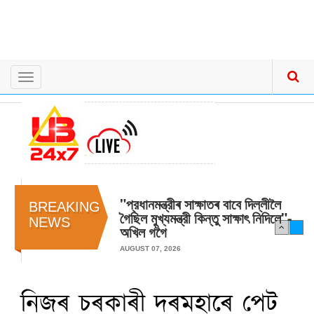
Toggle
navigation
"প্রধানমন্ত্রীৰ সাক্ষাতৰ বাবে দিল্লীলৈ
BREAKING
গৈছিল মুখ্যমন্ত্রী কিন্তু সাক্ষাৎ‍ নিদিলে"-
NEWS
অখিল গগৈ
AUGUST 07, 2026
নিজৰ চৰকাৰী দৰমহাৰে পেট