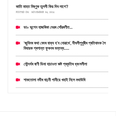
কাতি মাহত বিষ্ণুক তুলসী কিয় দিব লাগে?
POSTED ON:
NOVEMBER 04, 2024
ডা০ ভূপেন হাজৰিকা দেৱৰ সোঁৱৰণীত...
‘জুবিনৰ কথা বেদৰ বাক্য হ’ব নোৱাৰে’, দীঘলীপুখুৰীৰ প্ৰতিবাদক লৈ
বিধায়ক প্ৰশান্ত ফুকনৰ মন্তব্য.....
সৌন্দৰ্যৰ ৰাণী ডিমা হাচাওত ৰুষ্ট প্ৰকৃতিৰ ধ্বংসলীলা
শাকতোলা নদীৰ বাঢ়নী পানীয়ে খহাই নিলে মথাউৰি