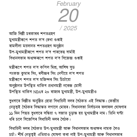
February
20
/ 2025
আজি দিল্লী চৰকাৰৰ শপতগ্ৰহণ
মুখ্যমন্ত্ৰীৰূপে শপত ল’ব ৰেখা গুপ্তাই
ৰামলীলা ময়দানত শপতগ্ৰহণ অনুষ্ঠান
উপ-মুখ্যমন্ত্ৰীৰূপে শপত ল’ব পাৰভেছ বাৰ্মাই
বিধানসভাৰ অধ্যক্ষৰূপে শপত ল’ব বিজেন্দ্ৰ গুপ্তাই
মন্ত্ৰীৰূপে শপত ল’ব কপিল মিশ্ৰ, আশিষ সুড
পংকজ কুমাৰ সিং, ৰবীন্দ্ৰৰ সিং নেগীয়ে ল’ব শপত
মন্ত্ৰীৰূপে শপত ল’ব মজিন্দৰ সিং চিৰ্চায়ো
অনুষ্ঠানত উপস্থিত থাকিব প্ৰধানমন্ত্ৰী নৰেন্দ্ৰ মোদী
উপস্থিত থাকিব NDAৰ ২০ ৰাজ্যৰ মুখ্যমন্ত্ৰী, উপ-মুখ্যমন্ত্ৰীও
বুধবাৰে দিল্লীত অনুষ্ঠিত হোৱা বিধায়িনী দলৰ বৈঠকত এই সিদ্ধান্ত। কেন্দ্ৰীয়
নেতৃত্বই বৈঠকৰ সিদ্ধান্তত লগালে মোহৰ। বিধানসভা নিৰ্বাচনৰ ফলাফল ঘোষণাৰ
১১ দিন পিছত বুধবাৰে সন্ধিয়া ৭ বজাত চূড়ান্ত হয় মুখ্যমন্ত্ৰীৰ নাম। তিনি ঘণ্টা
ধৰি চলে বিজেপিৰ বিধায়িনী দলৰ বৈঠক।
বিধায়িনী দলৰ বৈঠকত উপ-মুখ্যমন্ত্ৰী আৰু বিধানসভাৰ অধ্যক্ষৰ নামক লৈও
চৰ্চা। শীৰ্ষ নেতৃত্বই এতিয়াও ঘোষণা কৰা নাই উপ-মুখ্যমন্ত্ৰী আৰু বিধানসভাৰ