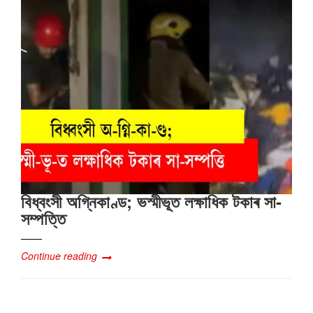
বিধ্বংসী অগ্নিকাণ্ড; ভস্মীভূত লক্ষাধিক টকাৰ সা-
সম্পত্তি
Continue reading