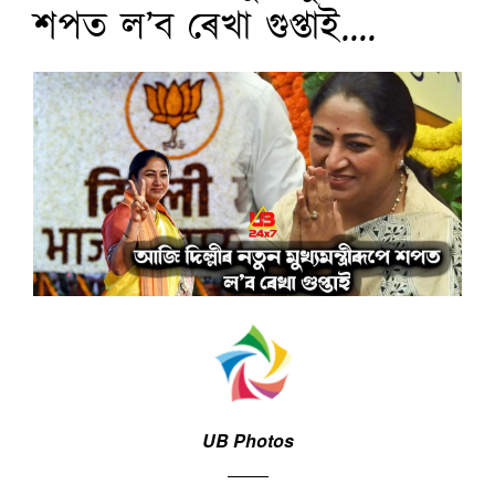
শপত ল’ব ৰেখা গুপ্তাই....
UB Photos