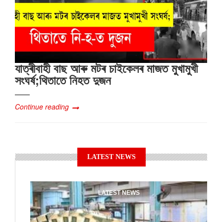
যাত্ৰীবাহী বাছ আৰু মটৰ চাইকেলৰ মাজত মুখামুখী
সংঘৰ্ষ;থিতাতে নিহত দুজন
Continue reading
LATEST NEWS
LATEST NEWS