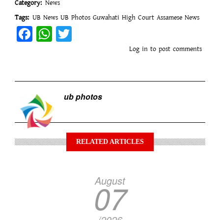
Category
News
Tags
UB News
UB Photos
Guwahati High Court
Assamese News
Facebook
WhatsApp
Twitter
Log in
to post comments
ub photos
RELATED ARTICLES
August
07
/2026