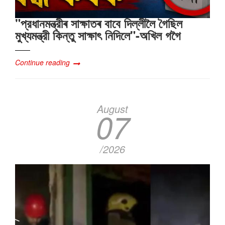
"প্রধানমন্ত্রীৰ সাক্ষাতৰ বাবে দিল্লীলৈ গৈছিল
মুখ্যমন্ত্রী কিন্তু সাক্ষাৎ‍ নিদিলে"-অখিল গগৈ
Continue reading
August
07
/2026