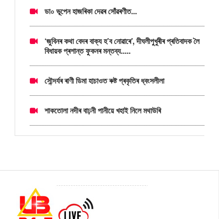
ডা০ ভূপেন হাজৰিকা দেৱৰ সোঁৱৰণীত...
‘জুবিনৰ কথা বেদৰ বাক্য হ’ব নোৱাৰে’, দীঘলীপুখুৰীৰ প্ৰতিবাদক লৈ
বিধায়ক প্ৰশান্ত ফুকনৰ মন্তব্য.....
সৌন্দৰ্যৰ ৰাণী ডিমা হাচাওত ৰুষ্ট প্ৰকৃতিৰ ধ্বংসলীলা
শাকতোলা নদীৰ বাঢ়নী পানীয়ে খহাই নিলে মথাউৰি