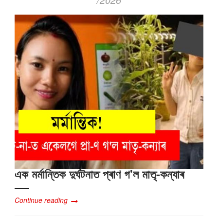
এক মৰ্মান্তিক দুৰ্ঘটনাত প্ৰাণ গ'ল মাতৃ-কন্যাৰ
Continue reading