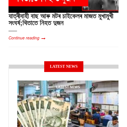
যাত্ৰীবাহী বাছ আৰু মটৰ চাইকেলৰ মাজত মুখামুখী
সংঘৰ্ষ;থিতাতে নিহত দুজন
Continue reading
LATEST NEWS
LATEST NEWS