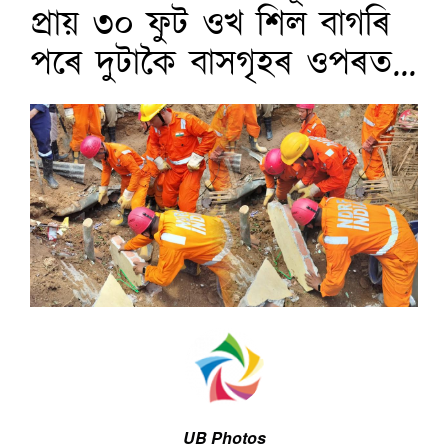
প্ৰায় ৩০ ফুট ওখ শিল বাগৰি
পৰে দুটাকৈ বাসগৃহৰ ওপৰত...
UB Photos