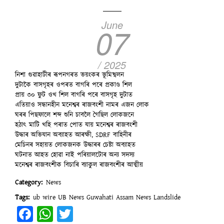
June
07
/ 2025
নিশা গুৱাহাটীৰ ৰূপনগৰত ভয়ংকৰ ভূমিস্খলন
দুটাকৈ বাসগৃহৰ ওপৰত বাগৰি পৰে প্ৰকাণ্ড শিল
প্ৰায় ৩০ ফুট ওখ শিল বাগৰি পৰে বাসগৃহ দুটাত
এতিয়াও সন্ধানহীন মনেশ্বৰ ৰাজবংশী নামৰ এজন লোক
ঘৰৰ পিছফালে শব্দ শুনি চাবলৈ গৈছিল লোকজনে
হঠাৎ মাটি খহি পৰাত পোত যায় মনেশ্বৰ ৰাজবংশী
উদ্ধাৰ অভিযান অব্যাহত আৰক্ষী, SDRF বাহিনীৰ
মেচিনৰ সহায়ত লোকজনক উদ্ধাৰৰ চেষ্টা অব্যাহত
ঘটনাত আহত হোৱা নাই পৰিয়ালটোৰ অন্য সদস্য
মনেশ্বৰ ৰাজবংশীক বিচাৰি ব্যাকুল ৰাজবংশীৰ আত্মীয়
Category
News
Tags
ub wire
UB News
Guwahati
Assam News
Landslide
Facebook
WhatsApp
Twitter