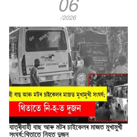
06
/2026
যাত্ৰীবাহী বাছ আৰু মটৰ চাইকেলৰ মাজত মুখামুখী
সংঘৰ্ষ;থিতাতে নিহত দুজন