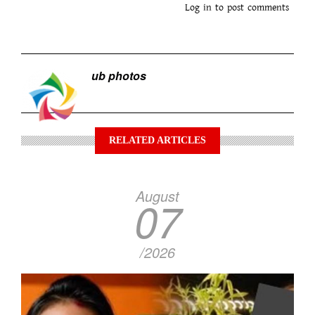
Log in
to post comments
ub photos
RELATED ARTICLES
August
07
/2026