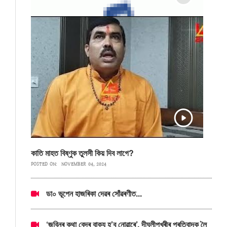
কাতি মাহত বিষ্ণুক তুলসী কিয় দিব লাগে?
POSTED ON:
NOVEMBER 04, 2024
ডা০ ভূপেন হাজৰিকা দেৱৰ সোঁৱৰণীত...
‘জুবিনৰ কথা বেদৰ বাক্য হ’ব নোৱাৰে’, দীঘলীপুখুৰীৰ প্ৰতিবাদক লৈ