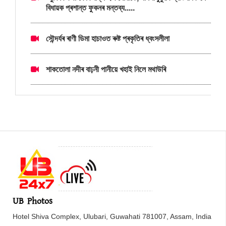
বিধায়ক প্ৰশান্ত ফুকনৰ মন্তব্য.....
সৌন্দৰ্যৰ ৰাণী ডিমা হাচাওত ৰুষ্ট প্ৰকৃতিৰ ধ্বংসলীলা
শাকতোলা নদীৰ বাঢ়নী পানীয়ে খহাই নিলে মথাউৰি
UB Photos
Hotel Shiva Complex, Ulubari, Guwahati 781007, Assam, India